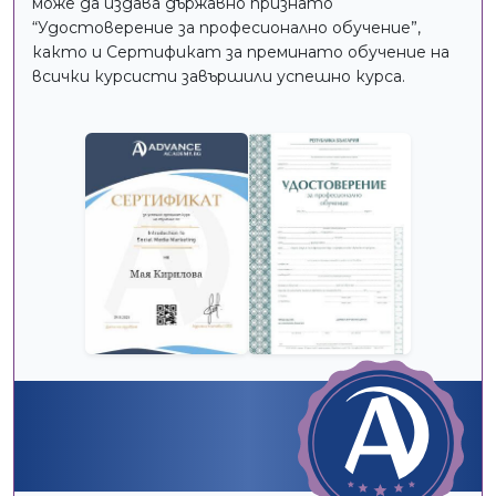
може да издава държавно признато
“Удостоверение за професионално обучение”,
както и Сертификат за преминато обучение на
всички курсисти завършили успешно курса.