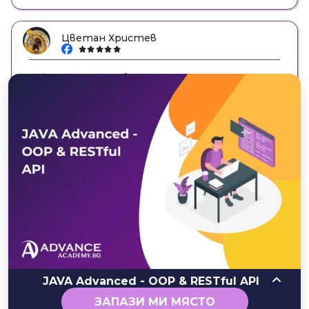
Цветан Христев
facebook
Изключително съм доволен от AdvanceAcademy, като за
начало. Доста полезен материал и екип от хора. Бих се
записал и за подобен курс по Дигитален Маркетинг или
Програмиране! 🙂
Vanya Lyubomirova
facebook
Изключителен Стан, изключителен преподавателски
опит! Впечатлена съм от качеството на
представената информация и начина на
предоставянето ѝ! Продължавайте така и бъдете!
Бъдете!
JAVA Advanced - OOP & RESTful API
ЗАПАЗИ МИ МЯСТО