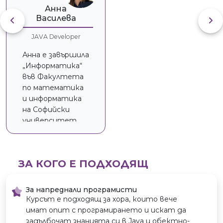
Аннa
Василева
JAVA Developer
Анна е завършила
„Информатика“
във Факултета
по математика
и информатика
на Софийски
университет.
След
магистратура
по „Защита на
ЗА КОГО Е ПОДХОДЯЩ
информацията“ и
няколко години
работа с бази
За напреднали програмисти
данни, се насочва
Курсът е подходящ за хора, които вече
към Java и вече
имат опит с програмирането и искат да
пет години
задълбочат знанията си в Java и обектно-