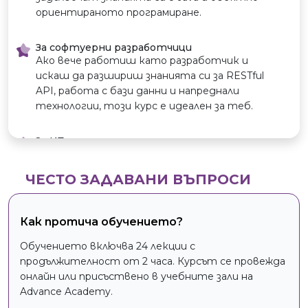
работи като
ориентираното програмиране.
Java Developer. В
момента
За софтуерни разработчици
разработва
Ако вече работиш като разработчик и
софтуер за
искаш да разшириш знанията си за RESTful
застрахователн
API, работа с бази данни и напреднали
и компании, като
технологии, този курс е идеален за теб.
специализира в
работата с бази
За ИТ специалисти
данни и
Курсът е подходящ за хора, които искат да
ежедневно се
се научат как да изграждат стабилни и
изправя пред
ЧЕСТО ЗАДАВАНИ ВЪПРОСИ
мащабируеми уеб приложения с помощта на
нови технически
Java.
предизвикателс
Как протича обучението?
тва.
За тези, които искат да се развиват в Java
Обучението включва 24 лекции с
Ако имаш опит с основите на Java и искаш
продължителност от 2 часа. Курсът се провежда
да научиш как да създаваш ефективни
онлайн или присъствено в учебните зали на
приложения и API-та, този курс ще ти
Advance Academy.
помогне да подобриш уменията си.