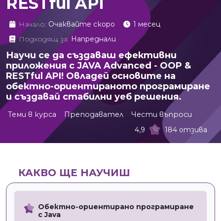
RESTful API
Начало:
Очаквайте скоро
1 месец
Подходящ за:
Напреднали
Научи се да създаваш ефективни
приложения с JAVA Advanced - OOP &
RESTful API! Овладей основите на
обектно-ориентираното програмиране
и създавай стабилни уеб решения.
Теми в курса
Преподавател
Чести въпроси
4,9
184 отзива
КАКВО ЩЕ НАУЧИШ
Обектно-ориентирано програмиране
с Java