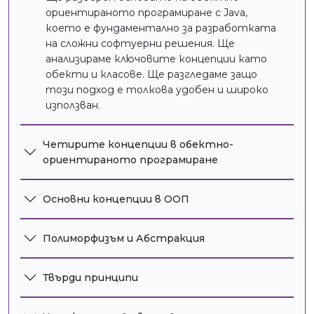
обработваш HTTP заявки.
ориентираното програмиране с Java,
което е фундаментално за разработката
на сложни софтуерни решения. Ще
анализираме ключовите концепции като
обекти и класове. Ще разгледаме защо
Тестове и сигурност
този подход е толкова удобен и широко
Ще научиш как да пишеш
използван.
автоматизирани тестове и как да
правиш сигурни уеб приложения със
Spring Security.
Четирите концепции в обектно-
ориентираното програмиране
Основни концепции в OOП
Полиморфизъм и Абстракция
Твърди принципи