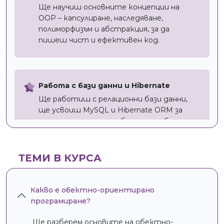
Ще научиш основните концепции на
OOP – капсулиране, наследяване,
полиморфизъм и абстракция, за да
пишеш чист и ефективен код.
Работа с бази данни и Hibernate
Ще работиш с релационни бази данни,
ще усвоиш MySQL и Hibernate ORM за
лесна интеграция на бази данни без
сложни SQL заявки.
ТЕМИ В КУРСА
Разработка на уеб приложения със
Spring Boot
Какво е обектно-ориентирано
Ще изграждаш RESTful API и ще научиш
програмиране?
как да свързваш приложения с база данни
чрез Spring Boot, както и как да
Ще разберем основите на обектно-