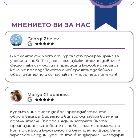
МНЕНИЕТО ВИ ЗА НАС
Georgi Zhelev
google
В момента съм част от курса "Уеб програмиране за
ученици - ниво 1" и засега съм изключително доволен!
Също така съм бил и на предишни курсове и мога да
кажа, че преподаването е невероятно забавно и
образователно и се научават много неща оттам!
Mariya Chobanova
google
Курсът мина много добре, преподавателите
обясняваха разбираемо и винаги оставяха време за
допълнителни въпроси. Административната
организация също беше на ниво, а платформата, на
която се води курса работи безупречно. Дори вече
харесах още един курс, който бих изкарала. Благодаря!