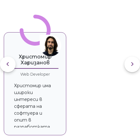
ХХ
Христомир
Харизанов
Web Developer
Христомир има
широки
интереси в
сферата на
софтуера и
опит в
разработката
на роботи,