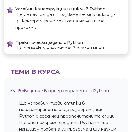
Условни конструкции и цикли в Python
Ще се научим да използваме if-else и цикли, за
да контролираме логиката на нашите
програми.
Практически задачи с Python
Ще приложим наученото в реални мини
проекти – от игри до полезни програми, с
които ще затвърдим уменията си.
ТЕМИ В КУРСА
Работа с променливи, списъци и
структури от данни
Ще работим с основни структури като
Въведение в програмирането с Python
списъци и речници, за да съхраняваме и
обработваме информация.
Ще направим първи стъпки в
програмирането и ще разберем защо
Python е сред най-предпочитаните езици.
Ще инсталираме средата PyCharm, ще
напишем първата си програма и ще научим