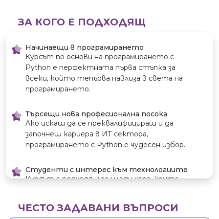
автоматизирани
системи, игри,
ЗА КОГО Е ПОДХОДЯЩ
уеб и мобилни
приложения.
Лесно преминава
Начинаещи в програмирането
между различни
Курсът по основи на програмирането с
технологии и
Python е перфектната първа стъпка за
обича да усвоява
всеки, който тепърва навлиза в света на
нови подходи.
програмирането.
Отличен е с
множество
Търсещи нова професионална посока
награди по ИТ,
Ако искаш да се преквалифицираш и да
роботика и др.
започнеш кариера в ИТ сектора,
Работи с
програмирането с Python е чудесен избор.
бекенд,
фронтенд и
Студенти с интерес към технологиите
хардуерни
Курсът е подходящ за млади хора, които
интеграции.
искат да развият практически умения и да
Специализира в
се ориентират към ИТ специалности.
уеб разработка,
ЧЕСТО ЗАДАВАНИ ВЪПРОСИ
бази данни и API,