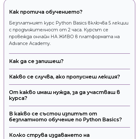
Хора с логическо мислене
като се стреми
Ако обичаш да решаваш проблеми и да
Как протича обучението?
към иновации и
мислиш аналитично – Python
автоматизация.
Безплатният курс Python Basics включва 5 лекции
програмирането е точно за теб.
с продължителност от 2 часа. Курсът се
провежда онлайн НА ЖИВО в платформата на
Advance Academy.
Как да се запишеш?
Какво се случва, ако пропуснеш лекция?
От какво имаш нужда, за да участваш в
курса?
В какво се състои изпитът от
безплатното обучение по Python Basics?
Колко струва издаването на