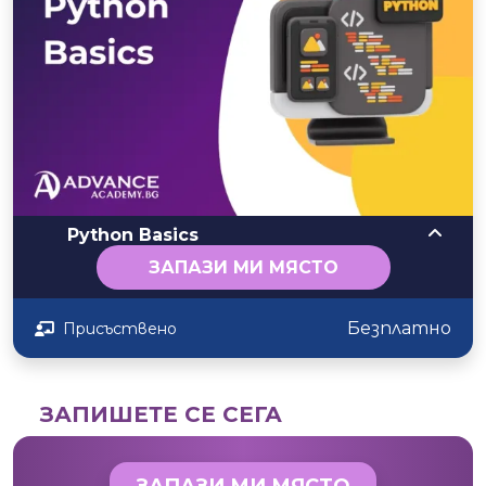
Zlatka Vasileva
google
Изключително доволна съм от услугите на
Академията! Прекрасни лектори, професионално
отношение, внимателно подбран материал, поднесен
разбираемо и достъпно, дори и за абсолютно
начинаещи. Благодаря! Препоръчвам Advance academy на
всички, които искат да придобият нови знания бързо и
ефективно!
Python Basics
ЗАПАЗИ МИ МЯСТО
Безплатно
Присъствено
ЗАПИШЕТЕ СЕ СЕГА
ЗАПАЗИ МИ МЯСТО