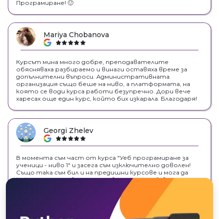
Програмиране! 🙂
Mariya Chobanova
google
Курсът мина много добре, преподавателите
обясняваха разбираемо и винаги оставяха време за
допълнителни въпроси. Административната
организация също беше на ниво, а платформата, на
която се води курса работи безупречно. Дори вече
харесах още един курс, който бих изкарала. Благодаря!
Georgi Zhelev
google
В момента съм част от курса "Уеб програмиране за
ученици - ниво 1" и засега съм изключително доволен!
Също така съм бил и на предишни курсове и мога да
кажа, че преподаването е невероятно забавно и
образователно и се научават много неща оттам!